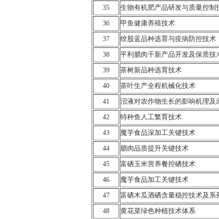
35
生物有机肥产品研发与质量控制
36
甲鱼健康养殖技术
37
绞股蓝品种选育与疫病防控技术
38
平利腊肉干新产品开发及保质技
39
茶树新品种选育技术
40
茶叶生产全程机械化技术
41
沼液对农作物生长的影响机理及
42
特种鱼人工繁育技术
43
魔芋食品深加工关键技术
44
腊肉品质提升关键技术
45
富硒玉米营养餐控硒技术
46
魔芋食品加工关键技术
47
富硒木瓜酒硒含量稳控技术及系
48
黄花菜绿色种植技术体系