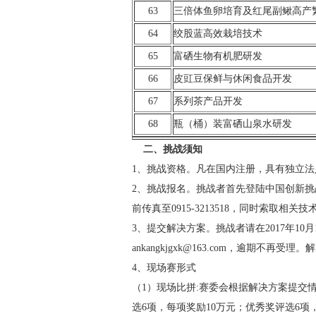
63
三倍体鱼卵培育及红尾副鳅高产
64
绞股蓝高效栽培技术
65
富硒生物有机肥研发
66
皮豇豆保鲜与休闲食品开发
67
系列茶产品开发
68
瓶（桶）装富硒山泉水研发
二、挑战须知
1、挑战资格。凡在国内注册，具有独立
2、挑战报名。挑战者首先登陆中国创新挑战赛官网在
前传真至0915-3213518，同时索取
3、提交解决方案。挑战者请在2017年1
ankangkjgxk@163.com，逾期不再
4、现场赛形式
（1）现场比拼:赛委会根据解决方案提交
选6项，每项奖励10万元；优秀奖评选6项