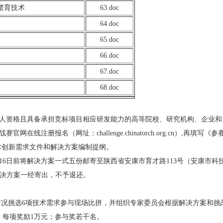
繁育技术
63.doc
64.doc
65.doc
66.doc
67.doc
68.doc
法人资格且具备承担竞标项目相应研发能力的高等院校、研究机构、企业和
线注册报名（网址：challenge.chinatorch.org.cn）,再填写《
相关技术创新需求文件和解决方案编制提纲。
0月16日前将解决方案一式五份邮寄至陕西省安康市育才路113号（安康市
受理。解决方案一经寄出，不予退还。
情况挑选6项技术需求参与现场比拼，并组织专家委员会根据解决方案和
，每项奖励1万元；参与奖若干名。