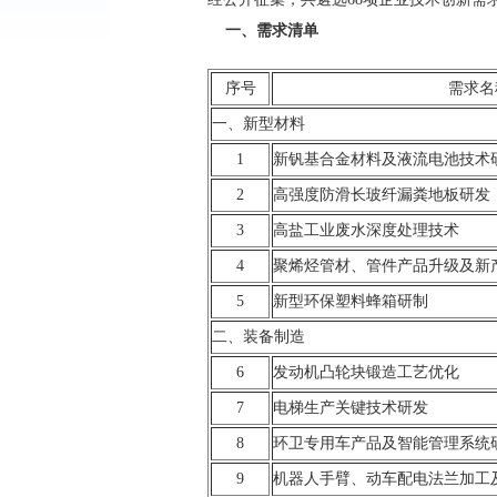
一、需求清单
序号
需求名
一、新型材料
1
新钒基合金材料及液流电池技术
2
高强度防滑长玻纤漏粪地板研发
3
高盐工业废水深度处理技术
4
聚烯烃管材、管件产品升级及新
5
新型环保塑料蜂箱研制
二、装备制造
6
发动机凸轮块锻造工艺优化
7
电梯生产关键技术研发
8
环卫专用车产品及智能管理系统
9
机器人手臂、动车配电法兰加工