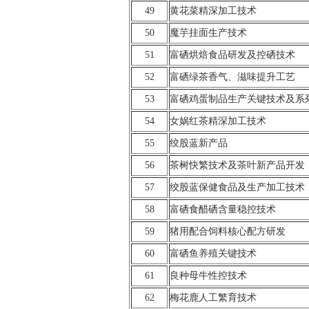
49
黄花菜精深加工技术
50
魔芋挂面生产技术
51
富硒烘焙食品研发及控硒技术
52
富硒绿茶香气、滋味提升工艺
53
富硒鸡蛋制品生产关键技术及系
54
女娲红茶精深加工技术
55
绞股蓝新产品
56
茶树快繁技术及茶叶新产品开发
57
绞股蓝保健食品及生产加工技术
58
富硒食醋硒含量稳控技术
59
猪用配合饲料核心配方研发
60
富硒鱼养殖关键技术
61
良种母牛性控技术
62
梅花鹿人工繁育技术