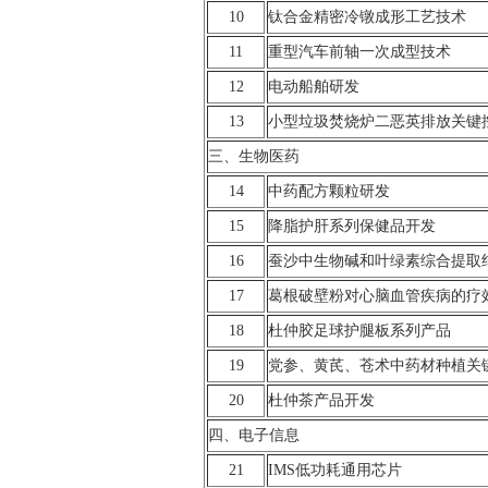
10
钛合金精密冷镦成形工艺技术
11
重型汽车前轴一次成型技术
12
电动船舶研发
13
小型垃圾焚烧炉二恶英排放关键
三、生物医药
14
中药配方颗粒研发
15
降脂护肝系列保健品开发
16
蚕沙中生物碱和叶绿素综合提取
17
葛根破壁粉对心脑血管疾病的疗
18
杜仲胶足球护腿板系列产品
19
党参、黄芪、苍术中药材种植关
20
杜仲茶产品开发
四、电子信息
21
IMS低功耗通用芯片