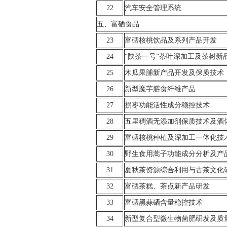
22
汽车安全管理系统
五、富硒食品
23
富硒核桃饮品及系列产品开发
24
“陕茶一号”茶叶深加工及茶树新
25
木瓜果脯新产品开发及保质技术
26
新型魔芋膳食纤维产品
27
拐枣功能活性成分稳控技术
28
五里稠酒无添加剂保质技术及酒
29
富硒核桃种植及深加工一体化技
30
野生食用蒿子功能成分分析及产
31
夏秋茶资源综合利用与古茶文化
32
富硒茶糕、茶点新产品研发
33
富硒黑蒜硒含量稳控技术
34
新型复合型微生物菌肥研发及质